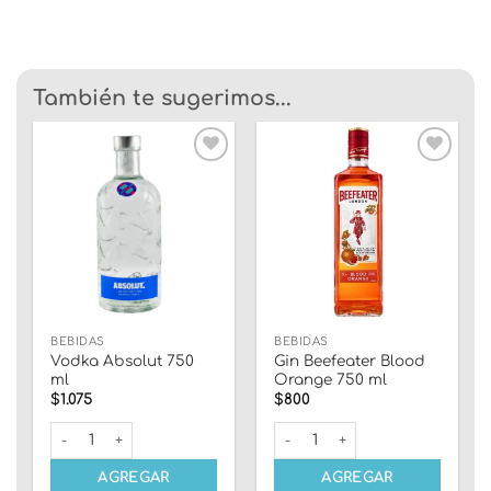
También te sugerimos...
Añadir
Añadir
a la
a la
lista
lista
de
de
deseos
deseos
BEBIDAS
BEBIDAS
Vodka Absolut 750
Gin Beefeater Blood
ml
Orange 750 ml
$
1.075
$
800
Vodka Absolut 750 ml cantidad
Gin Beefeater Blood Orange 7
AGREGAR
AGREGAR