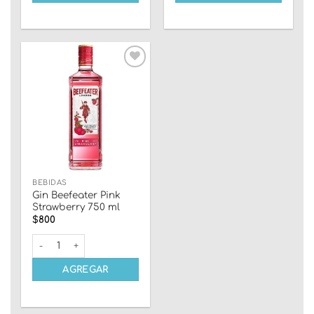
Añadir
a la
lista
de
deseos
BEBIDAS
Gin Beefeater Pink
Strawberry 750 ml
$
800
Gin Beefeater Pink Strawberry 750 ml cantidad
AGREGAR