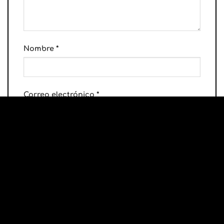
Nombre
*
Correo electrónico
*
Guarda mi nombre, correo electrónico y
web en este navegador para la próxima vez
que comente.