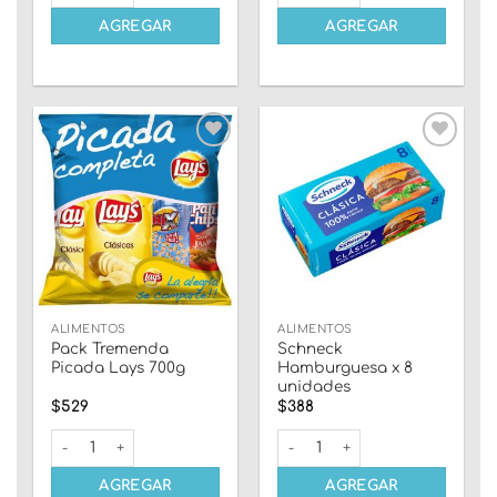
AGREGAR
AGREGAR
Añadir
Añadir
a la
a la
lista
lista
de
de
deseos
deseos
ALIMENTOS
ALIMENTOS
Pack Tremenda
Schneck
Picada Lays 700g
Hamburguesa x 8
unidades
$
529
$
388
Pack Tremenda Picada Lays 700g cantidad
Schneck Hamburguesa x 8 uni
AGREGAR
AGREGAR