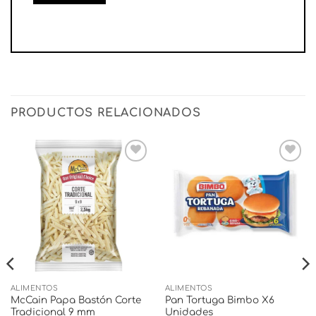
PRODUCTOS RELACIONADOS
Añadir
Añadir
a la
a la
lista
lista
de
de
deseos
deseos
ALIMENTOS
ALIMENTOS
McCain Papa Bastón Corte
Pan Tortuga Bimbo X6
Tradicional 9 mm
Unidades