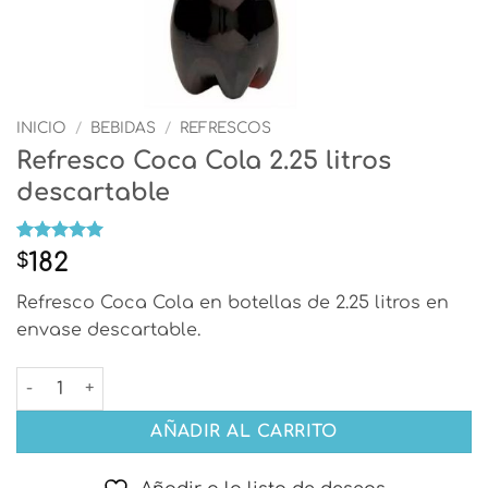
INICIO
/
BEBIDAS
/
REFRESCOS
Refresco Coca Cola 2.25 litros
descartable
Valorado
1
182
$
con
5
de 5
en base a
Refresco Coca Cola en botellas de 2.25 litros en
valoración
de un
envase descartable.
cliente
Refresco Coca Cola 2.25 litros descartable cantidad
AÑADIR AL CARRITO