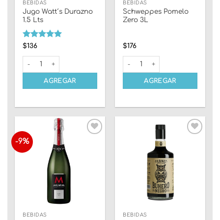
BEBIDAS
BEBIDAS
Jugo Watt´s Durazno
Schweppes Pomelo
1.5 Lts
Zero 3L
Valorado
$
136
$
176
con
5
de 5
Jugo Watt´s Durazno 1.5 Lts cantidad
Schweppes Pomelo Zero 3L ca
AGREGAR
AGREGAR
-9%
Añadir
Añadir
a la
a la
lista
lista
de
de
deseos
deseos
BEBIDAS
BEBIDAS