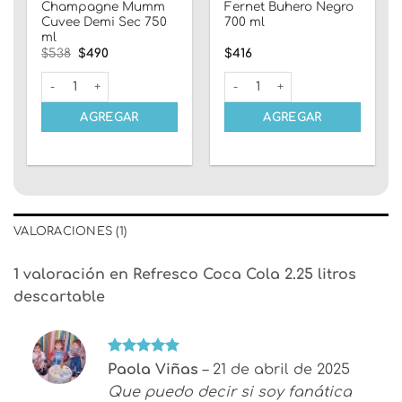
Champagne Mumm
Fernet Buhero Negro
Cuvee Demi Sec 750
700 ml
ml
El
El
$
538
$
490
$
416
precio
precio
original
actual
Champagne Mumm Cuvee Demi Sec 750 ml cantidad
Fernet Buhero Negro 700 ml c
era:
es:
$538.
$490.
AGREGAR
AGREGAR
VALORACIONES (1)
1 valoración en
Refresco Coca Cola 2.25 litros
descartable
Valorado
Paola Viñas
–
21 de abril de 2025
con
5
de 5
Que puedo decir si soy fanática