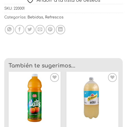
Añadir a la lista de deseos
SKU:
220001
Categorías:
Bebidas
,
Refrescos
También te sugerimos...
Añadir
Añadir
a la
a la
lista
lista
de
de
deseos
deseos