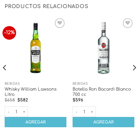
PRODUCTOS RELACIONADOS
-12%
Añadir
Añadir
a la
a la
lista
lista
de
de
deseos
deseos
BEBIDAS
BEBIDAS
Whisky William Lawsons
Botella Ron Bacardi Blanco
Litro
700 cc
El
El
$
658
$
582
$
596
precio
precio
original
actual
 cantidad
Whisky William Lawsons Litro cantidad
Botella Ron Bacardi Blanco 700 c
era:
es:
$658.
$582.
AGREGAR
AGREGAR