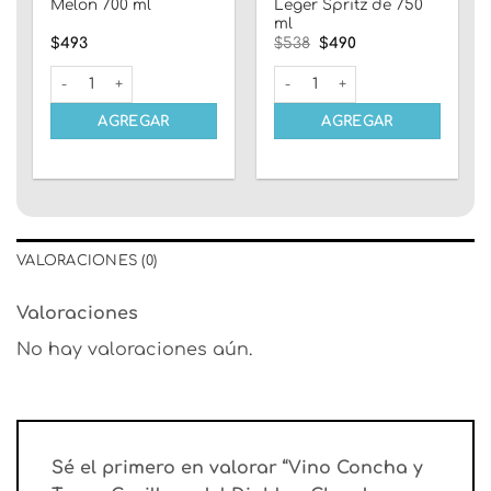
Melon 700 ml
Leger Spritz de 750
ml
El
El
$
493
$
538
$
490
precio
precio
original
actual
Licor Tres Plumas Melon 700 ml cantidad
Champagne Mumm Leger Spritz
era:
es:
$538.
$490.
AGREGAR
AGREGAR
VALORACIONES (0)
Valoraciones
No hay valoraciones aún.
Sé el primero en valorar “Vino Concha y