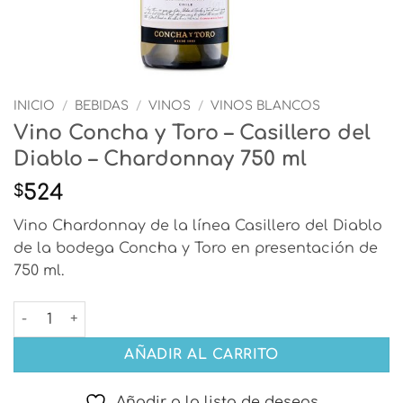
INICIO
/
BEBIDAS
/
VINOS
/
VINOS BLANCOS
Vino Concha y Toro – Casillero del
Diablo – Chardonnay 750 ml
524
$
Vino Chardonnay de la línea Casillero del Diablo
de la bodega Concha y Toro en presentación de
750 ml.
Vino Concha y Toro - Casillero del Diablo - Chardonnay 7
AÑADIR AL CARRITO
Añadir a la lista de deseos