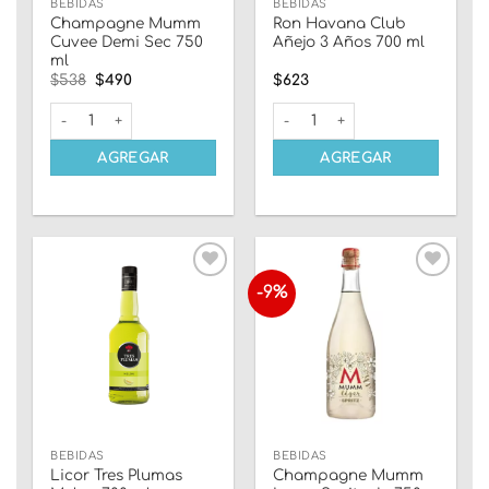
BEBIDAS
BEBIDAS
Champagne Mumm
Ron Havana Club
Cuvee Demi Sec 750
Añejo 3 Años 700 ml
ml
El
El
$
538
$
490
$
623
precio
precio
original
actual
Champagne Mumm Cuvee Demi Sec 750 ml cantidad
Ron Havana Club Añejo 3 Años
era:
es:
$538.
$490.
AGREGAR
AGREGAR
-9%
Añadir
Añadir
a la
a la
lista
lista
de
de
deseos
deseos
BEBIDAS
BEBIDAS
Licor Tres Plumas
Champagne Mumm