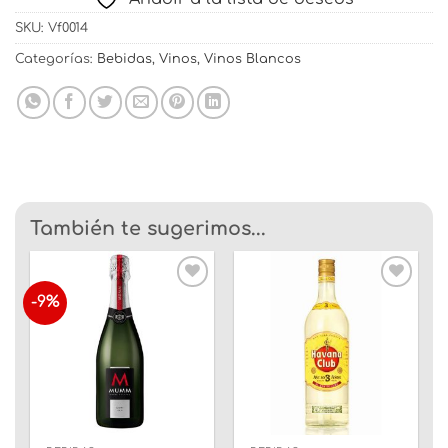
SKU:
Vf0014
Categorías:
Bebidas
,
Vinos
,
Vinos Blancos
También te sugerimos...
-9%
Añadir
Añadir
a la
a la
lista
lista
de
de
deseos
deseos