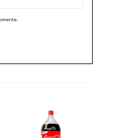
comente.
dir
Añadir
a
a la
ta
lista
e
de
eos
deseos