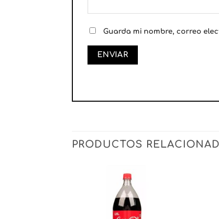
Guarda mi nombre, correo elec
PRODUCTOS RELACIONA
Añadir
Añadir
a la
a la
lista
lista
de
de
deseos
deseos