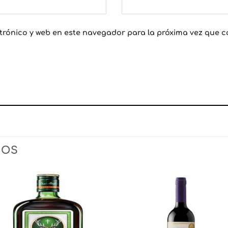
trónico y web en este navegador para la próxima vez que 
DOS
Añadir
Aña
a la
a l
lista
lis
de
d
deseos
des