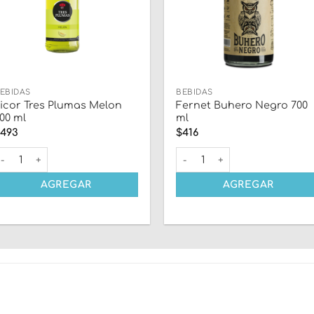
EBIDAS
BEBIDAS
icor Tres Plumas Melon
Fernet Buhero Negro 700
00 ml
ml
$
493
$
416
 ml cantidad
icor Tres Plumas Melon 700 ml cantidad
Fernet Buhero Negro 700 ml 
AGREGAR
AGREGAR