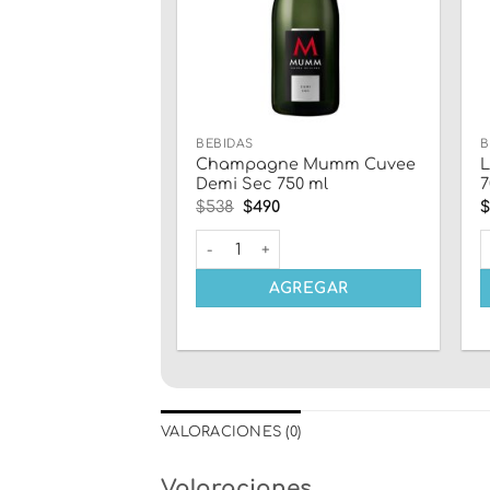
BEBIDAS
B
Champagne Mumm Cuvee
L
Demi Sec 750 ml
7
El
El
$
538
$
490
precio
precio
original
actual
Champagne Mumm Cuvee Demi Sec 750
L
era:
es:
$538.
$490.
AGREGAR
VALORACIONES (0)
Valoraciones