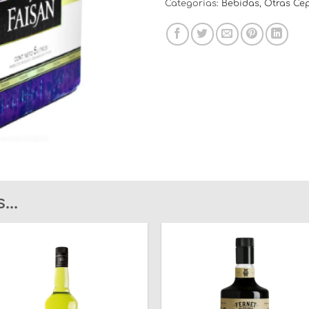
Categorías:
Bebidas
,
Otras Ce
..
Añadir
Añad
a la
a l
lista
list
de
de
deseos
dese