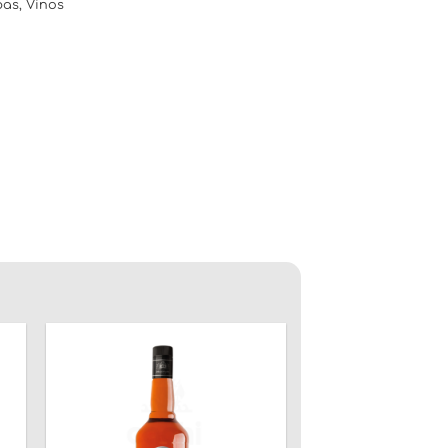
pas
,
Vinos
ir
Añadir
a
a la
a
lista
de
os
deseos