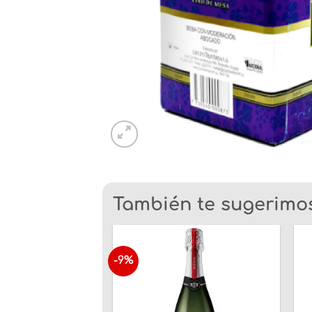
También te sugerimos.
-9%
Añadir
a la
lista
de
deseos