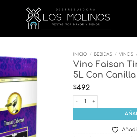
INICIO
/
BEBIDAS
/
VINOS
Vino Faisan T
Añadir
5L Con Canilla
a la
lista
de
492
$
deseos
Vino Faisan Tinto Tannat C
AÑA
Añadi