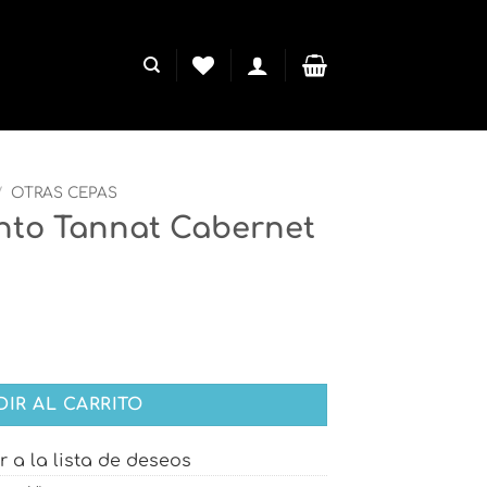
/
OTRAS CEPAS
into Tannat Cabernet
abernet 5L Con Canilla cantidad
DIR AL CARRITO
r a la lista de deseos