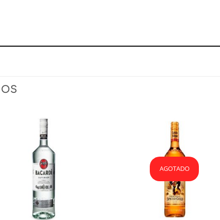
DOS
Añadir
Aña
a la
a l
lista
lis
de
d
deseos
des
AGOTADO