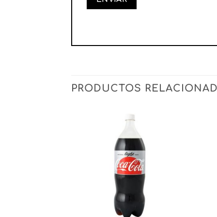
PRODUCTOS RELACIONA
Añadir
Añadir
a la
a la
lista
lista
de
de
deseos
deseos