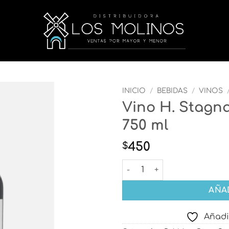
INICIO
/
BEBIDAS
/
VINOS
Vino H. Stagna
Añadir
750 ml
a la
lista
de
450
$
deseos
Vino H. Stagnari Pura Sangr
AÑA
Añadi