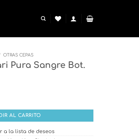
/
OTRAS CEPAS
ri Pura Sangre Bot.
e Bot. 750 ml cantidad
DIR AL CARRITO
r a la lista de deseos