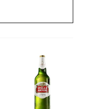
dir
Añadir
a
a la
ta
lista
e
de
eos
deseos