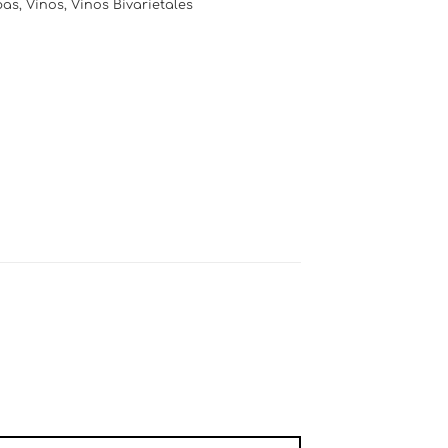
pas
,
Vinos
,
Vinos Bivarietales