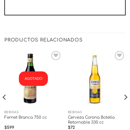
PRODUCTOS RELACIONADOS
Añadir
Añadir
a la
a la
lista
lista
de
de
AGOTADO
deseos
deseos
BEBIDAS
BEBIDAS
Cerveza Corona Botella
Fernet Branca 750 cc
Retornable 330 cc
$
599
$
72