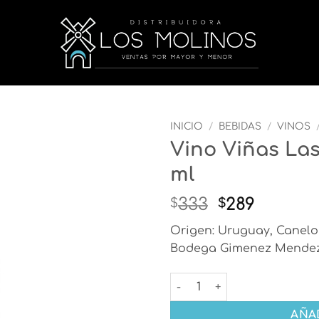
INICIO
/
BEBIDAS
/
VINOS
Vino Viñas La
Añadir
ml
a la
lista
El
El
de
333
289
$
$
deseos
precio
precio
Origen: Uruguay, Canelo
original
actual
Bodega Gimenez Mende
era:
es:
$333.
$289.
Vino Viñas Las Brujas Malb
AÑA