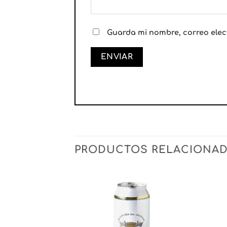
Guarda mi nombre, correo elec
PRODUCTOS RELACIONA
Añadir
Añadir
a la
a la
lista
lista
de
de
deseos
deseos