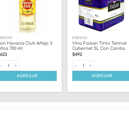
EBIDAS
BEBIDAS
on Havana Club Añejo 3
Vino Faisan Tinto Tannat
ños 700 ml
Cabernet 5L Con Canilla
$
623
$
492
 ml cantidad
on Havana Club Añejo 3 Años 700 ml cantidad
Vino Faisan Tinto Tannat Ca
AGREGAR
AGREGAR