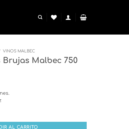
/
VINOS MALBEC
s Brujas Malbec 750
nes.
z
ec 750 ml cantidad
DIR AL CARRITO