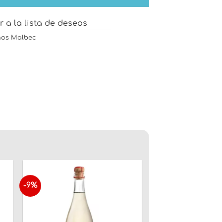
r a la lista de deseos
nos Malbec
-9%
ir
Añadir
a
a la
a
lista
de
os
deseos