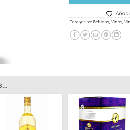
Añadi
Categorías:
Bebidas
,
Vinos
,
Vi
..
Añadir
Añad
a la
a l
lista
list
de
de
deseos
dese