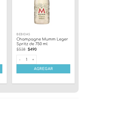
BEBIDAS
Champagne Mumm Leger
Spritz de 750 ml
El
El
$
538
$
490
precio
precio
original
actual
bernet 5L Con Canilla cantidad
Champagne Mumm Leger Spritz de 750 ml cantidad
era:
es:
$538.
$490.
AGREGAR