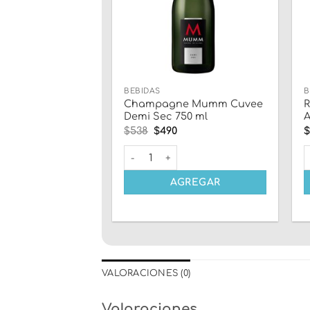
BEBIDAS
B
Champagne Mumm Cuvee
R
Demi Sec 750 ml
A
El
El
$
538
$
490
precio
precio
original
actual
Champagne Mumm Cuvee Demi Sec 750
R
era:
es:
$538.
$490.
AGREGAR
VALORACIONES (0)
Valoraciones