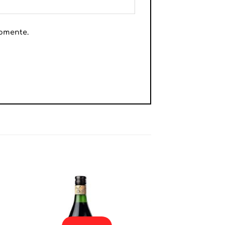
comente.
dir
Añadir
a
a la
ta
lista
e
de
eos
deseos