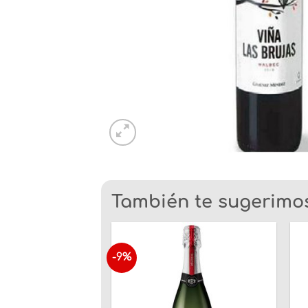
También te sugerimos.
-9%
Añadir
a la
lista
de
deseos