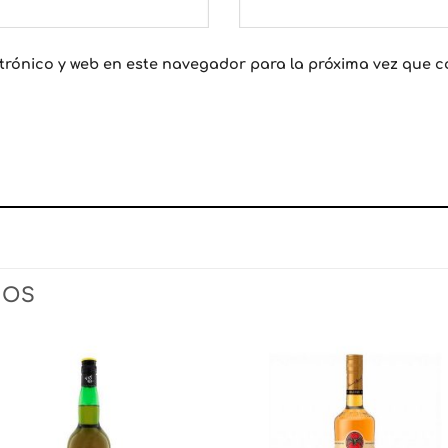
trónico y web en este navegador para la próxima vez que 
DOS
Añadir
Aña
a la
a l
lista
lis
de
d
deseos
des